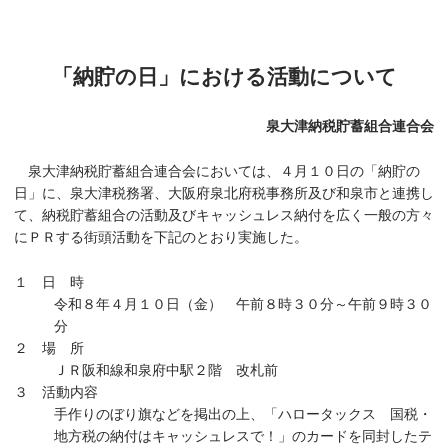
「納貯の日」における活動について
泉大津納税貯蓄組合連合会
泉大津納税貯蓄組合連合会においては、４月１０日の「納貯の
日」に、泉大津税務署、大阪府泉北府税事務所及び和泉市と連携し
て、納税貯蓄組合の活動及びキャッシュレス納付を広く一般の方々
にＰＲする街頭活動を下記のとおり実施した。
１ 日 時
令和８年４月１０日（金） 午前８時３０分～午前９時３０
分
２ 場 所
ＪＲ阪和線和泉府中駅２階 改札前
３ 活動内容
手作りのぼり旗などを掲出の上、「ハロータックス 国税・
地方税の納付はキャッシュレスで！」のカードを同封したテ