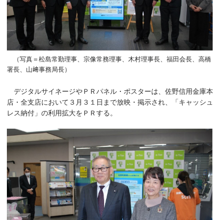
（写真＝松島常勤理事、宗像常務理事、木村理事長、福田会長、高橋
署長、山﨑事務局長）
デジタルサイネージやＰＲパネル・ポスターは、佐野信用金庫本
店・全支店において３月３１日まで放映・掲示され、「キャッシュ
レス納付」の利用拡大をＰＲする。