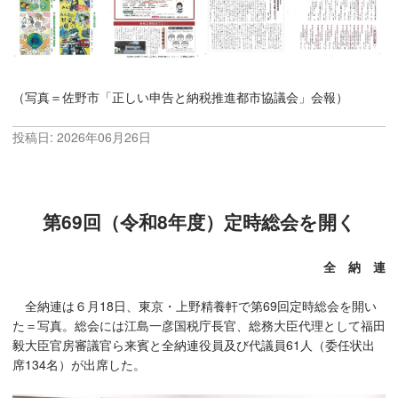
（写真＝佐野市「正しい申告と納税推進都市協議会」会報）
投稿日:
2026年06月26日
第69回（令和8年度）定時総会を開く
全 納 連
全納連は６月18日、東京・上野精養軒で第69回定時総会を開い
た＝写真。総会には江島一彦国税庁長官、総務大臣代理として福田
毅大臣官房審議官ら来賓と全納連役員及び代議員61人（委任状出
席134名）が出席した。