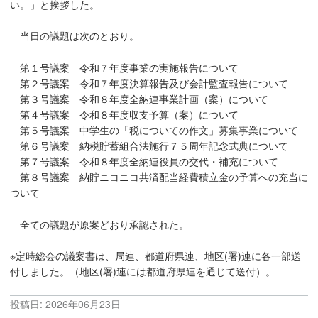
い。」と挨拶した。
当日の議題は次のとおり。
第１号議案 令和７年度事業の実施報告について
第２号議案 令和７年度決算報告及び会計監査報告について
第３号議案 令和８年度全納連事業計画（案）について
第４号議案 令和８年度収支予算（案）について
第５号議案 中学生の「税についての作文」募集事業について
第６号議案 納税貯蓄組合法施行７５周年記念式典について
第７号議案 令和８年度全納連役員の交代・補充について
第８号議案 納貯ニコニコ共済配当経費積立金の予算への充当に
ついて
全ての議題が原案どおり承認された。
※定時総会の議案書は、局連、都道府県連、地区(署)連に各一部送
付しました。（地区(署)連には都道府県連を通じて送付）。
投稿日:
2026年06月23日