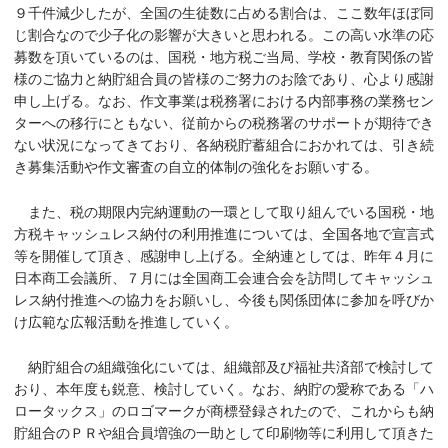
９千件減少したが、全国の生徒数に占める割合は、ここ数年ほぼ同
じ割合なので少子化の影響が大きいと思われる。この高い水準の応
募数を頂いているのは、国税・地方税ご当局、学校・教育関係の皆
様のご協力と納貯組合員の皆様のご努力のお陰であり、心より感謝
申し上げる。なお、作文事業は税務署における内部事務の業務セン
ターへの移行にともない、従前からの税務署のサポートが期待でき
ない状況になってきており、各納税貯蓄組合におかれては、引き続
き募集活動や作文審査の自立的体制の強化をお願いする。
また、税の期限内完納運動の一環として取り組んでいる国税・地
方税キャッシュレス納付の利用推進については、全国各地で宣言式
等を開催して頂き、感謝申し上げる。全納連としては、昨年４月に
日本商工会議所、７月には全国商工会連合会を訪問してキャッシュ
レス納付推進への協力をお願いし、今後も関係団体に参加を呼びか
け広範な広報活動を推進していく。
納貯組合の組織強化にいては、組織部及び福祉共済部で検討して
おり、本年度も鋭意、検討していく。なお、納貯の愛称である「ハ
ロータックス」のロゴマークが商標登録されたので、これからも納
貯組合のＰＲや組合員増強の一助として印刷物等に利用して頂きた