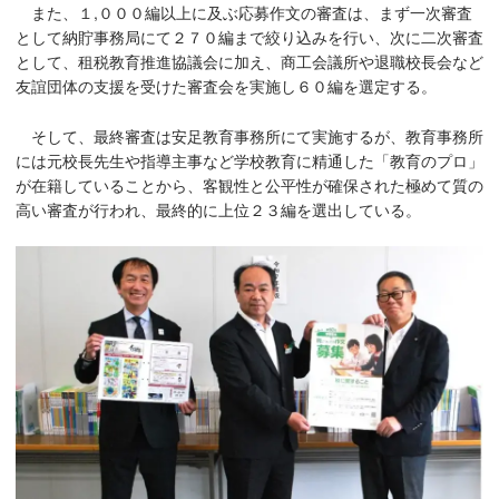
また、１,０００編以上に及ぶ応募作文の審査は、まず一次審査
として納貯事務局にて２７０編まで絞り込みを行い、次に二次審査
として、租税教育推進協議会に加え、商工会議所や退職校長会など
友誼団体の支援を受けた審査会を実施し６０編を選定する。
そして、最終審査は安足教育事務所にて実施するが、教育事務所
には元校長先生や指導主事など学校教育に精通した「教育のプロ」
が在籍していることから、客観性と公平性が確保された極めて質の
高い審査が行われ、最終的に上位２３編を選出している。