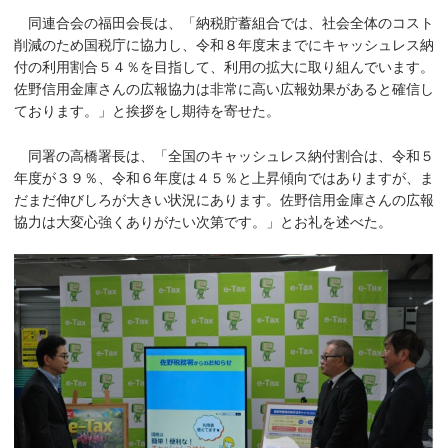
同連合会の福田会長は、「納税貯蓄組合では、社会全体のコスト
削減のため国税庁に協力し、令和８年度末までにキャッシュレス納
付の利用割合５４％を目指して、利用の拡大に取り組んでいます。
佐野信用金庫さんの広報協力は非常に高い広報効果があると確信し
ております。」と挨拶をし期待を寄せた。
同署の高橋署長は、「全国のキャッシュレス納付割合は、令和５
年度が３９％、令和６年度は４５％と上昇傾向ではありますが、ま
だまだ伸びしろが大きい状況にあります。佐野信用金庫さんの広報
協力は大変心強くありがたい次第です。」とお礼を述べた。