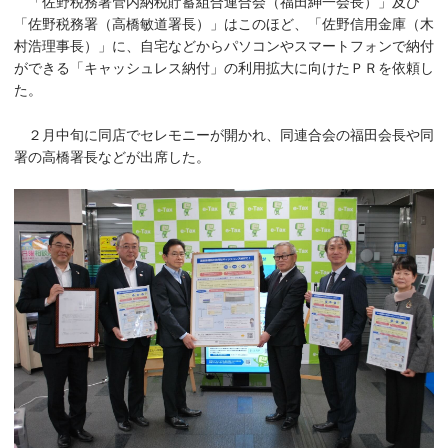
「佐野税務署管内納税貯蓄組合連合会（福田紳一会長）」及び
「佐野税務署（高橋敏道署長）」はこのほど、「佐野信用金庫（木
村浩理事長）」に、自宅などからパソコンやスマートフォンで納付
ができる「キャッシュレス納付」の利用拡大に向けたＰＲを依頼し
た。
２月中旬に同店でセレモニーが開かれ、同連合会の福田会長や同
署の高橋署長などが出席した。