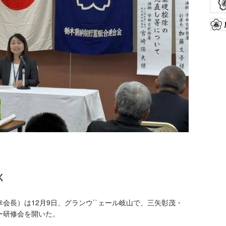
く
長）は12月9日、グランウ``ェール岐山で、三矢彰茂・
ー研修会を開いた。