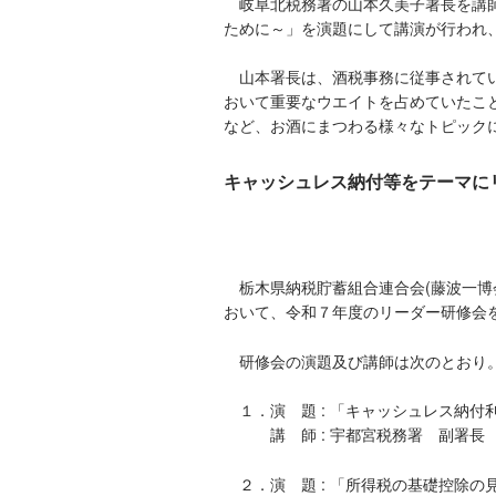
岐阜北税務署の山本久美子署長を講師
ために～」を演題にして講演が行われ、
山本署長は、酒税事務に従事されてい
おいて重要なウエイトを占めていたこ
など、お酒にまつわる様々なトピック
キャッシュレス納付等をテーマに
栃木県納税貯蓄組合連合会(藤波一博会
おいて、令和７年度のリーダー研修会
研修会の演題及び講師は次のとおり
１．演 題 : 「キャッシュレス納付
講 師 : 宇都宮税務署 副署長
２．演 題 : 「所得税の基礎控除の