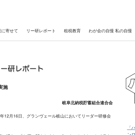
設に寄せて
リー研レポート
租税教育
わが会の自慢 私の自慢
実施
岐阜北納税貯蓄組合連合会
12月16日、グランヴェール岐山においてリーダー研修会
「
ン