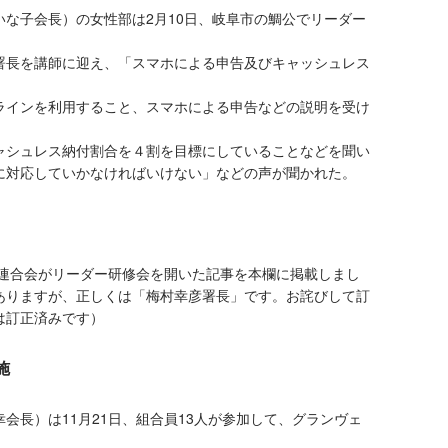
な子会長）の女性部は2月10日、岐阜市の鯛公でリーダー
長を講師に迎え、「スマホによる申告及びキャッシュレス
インを利用すること、スマホによる申告などの説明を受け
シュレス納付割合を４割を目標にしていることなどを聞い
に対応していかなければいけない」などの声が聞かれた。
合連合会がリーダー研修会を開いた記事を本欄に掲載しまし
ありますが、正しくは「梅村幸彦署長」です。お詫びして訂
は訂正済みです）
施
長）は11月21日、組合員13人が参加して、グランヴェ
。