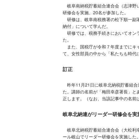
岐阜南納税貯蓄組合連合会（志津野い
研修会を実施、20名が参加した。
研修は、岐阜南税務署の松下順一副署
納付」について学んだ。
研修では、税務手続きにおいてオンラ
た。
また、国税庁が令和７年度までにキャ
て、女性部員の中から「私たちも時代
訂正
昨年11月21日に岐阜北納税貯蓄組
た。講師の名前が「梅田幸彦署長」と
正します。（なお、当該記事中の名前
岐阜北納連がリーダー研修会を実
岐阜北納税貯蓄組合連合会（大松利幸会
ール岐山でリーダー研修会を実施した