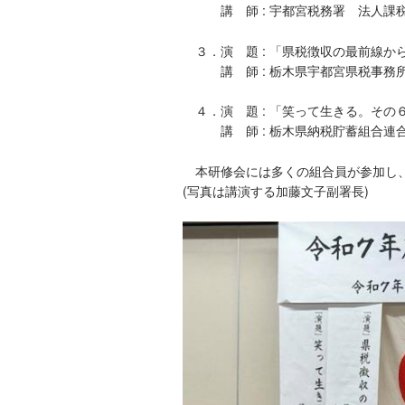
講 師 : 宇都宮税務署 法人課税
３．演 題 : 「県税徴収の最前線か
講 師 : 栃木県宇都宮県税事務所
４．演 題 : 「笑って生きる。その
講 師 : 栃木県納税貯蓄組合連
本研修会には多くの組合員が参加し、
(写真は講演する加藤文子副署長)