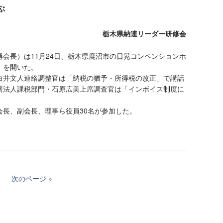
ぶ
栃木県納連リーダー研修会
会長）は11月24日、栃木県鹿沼市の日晃コンベンションホ
」を開いた。
井文人連絡調整官は「納税の猶予・所得税の改正」で講話
署法人課税部門・石原広美上席調査官は「インボイス制度に
長、副会長、理事ら役員30名が参加した。
次のページ