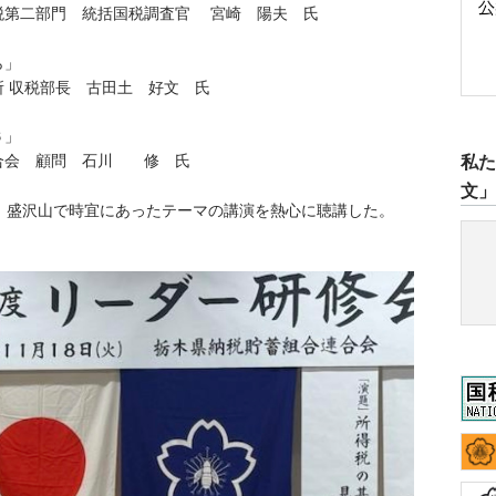
第二部門 統括国税調査官 宮崎 陽夫 氏
ら」
 収税部長 古田土 好文 氏
６」
私
合会 顧問 石川 修 氏
文
盛沢山で時宜にあったテーマの講演を熱心に聴講した。