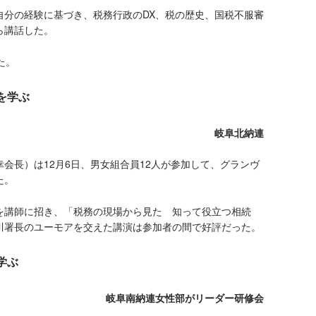
分の経験に基づき、税務行政のDX、税の歴史、国税不服審
ら講話した。
た。
を学ぶ
岐阜北納連
長）は12月6日、男女組合員12人が参加して、グランヴ
た。
講師に招き、「税務の現場から見た 知って役立つ相続
川署長のユーモアを交えた講演は参加者の間で好評だった。
学ぶ
岐阜南納連女性部がリーダー研修会