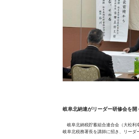
岐阜北納連がリーダー研修会を開
岐阜北納税貯蓄組合連合会（大松利幸会
岐阜北税務署長を講師に招き、リーダ