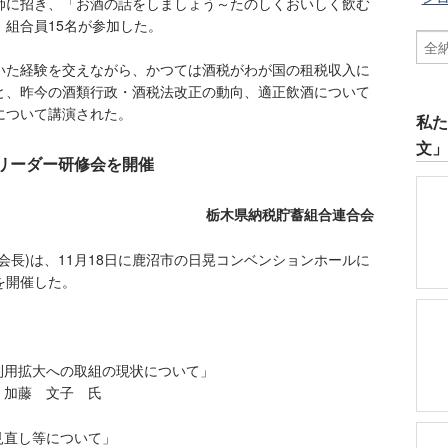
に招き、「お酒の話をしましょう～たのしくおいしく飲む
組合員15名が参加した。
た経験を交えながら、かつては酒税がわが国の租税収入に
と、昨今の酒類行政・酒税法改正の動向、適正飲酒について
について講演された。
私
文
リーダー研修会を開催
栃木県納税貯蓄組合連合会
長)は、11月18日に鹿沼市の日晃コンベンションホールに
を開催した。
。
利用拡大への取組の現状について」
 加藤 文子 氏
見直し等について」